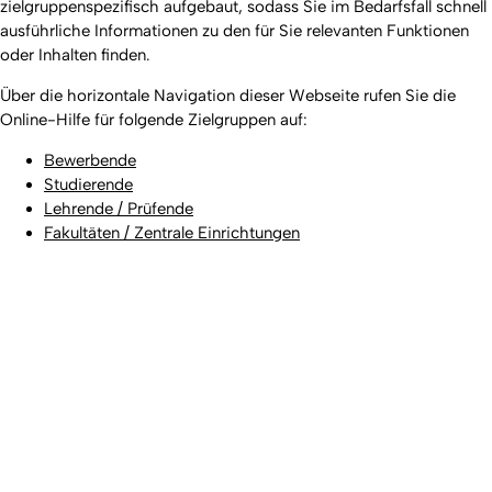
zielgruppenspezifisch aufgebaut, sodass Sie im Bedarfsfall schnell
ausführliche Informationen zu den für Sie relevanten Funktionen
oder Inhalten finden.
Über die horizontale Navigation dieser Webseite rufen Sie die
Online-Hilfe für folgende Zielgruppen auf:
Bewerbende
Studierende
Lehrende / Prüfende
Fakultäten / Zentrale Einrichtungen
Nach ob
Erstellt am: 23. Juli 2019 zuletzt geändert am: 11. Juli 2024
Universität zu Köln
Datenschutz
Barrierefreiheitserklärung
Leichte Sprache
Sitemap
Impressum
Kontakt
Social Media