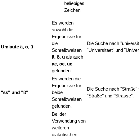
beliebiges
Zeichen
Es werden
sowohl die
Ergebnisse für
die
Die Suche nach "universita
Umlaute ä, ö, ü
Schreibweisen
"Universitaet" und "Univers
ä, ö, ü
als auch
ae, oe, ue
gefunden.
Es werden die
Ergebnisse für
Die Suche nach "Straße" f
"ss" und "ß"
beide
"Straße" und "Strasse".
Schreibweisen
gefunden.
Bei der
Verwendung von
weiteren
diakritischen