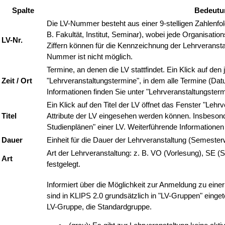
sind in KLIPS 2.0 grundsätzlich in "LV-Gruppen" eingete
LV-Gruppe, die Standardgruppe.
(grau): Es gibt zur Lehrveranstaltung keine akt
Anmeldung zur LV ist nicht möglich.
(gelb): Die Anmeldefrist(en) für die LV-Gruppe(n
Anm.
jedoch noch nicht begonnen. Die Anmeldung ist 
(rot): Die Anmeldefristen für die LV-Gruppen die
möglich.
(grün): Das aktuelle Datum fällt in die Anmeldef
Studierende können sich zu einer der LV-Grupp
Anmeldebedingungen erfüllt sind.
Gibt die Anzahl der Zuordnungen der LV in Studienplan
"Stellung in Studienplänen".
P = Anzahl der Zuordnungen der LV als Pflichtfa
W = Anzahl der Zuordnungen der LV als Wahlfach
SPO P/W/D
D = Anzahl der Zuordnungen der LV in Studienp