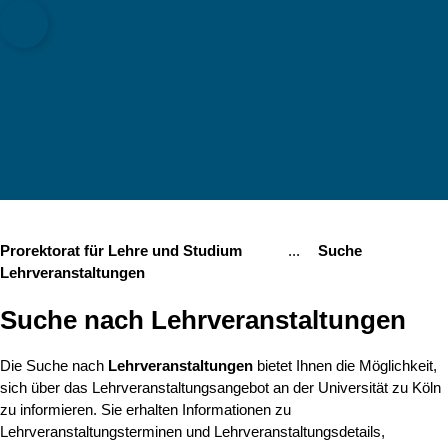
Open quicklink menu
Suche öffnen
Sprachauswahl 
Menü schli
Menü ö
Prorektorat für Lehre und Studium
...
Suche
Show remaining breadc
Lehrveranstaltungen
Suche nach Lehrveranstaltungen
Die Suche nach
Lehrveranstaltungen
bietet Ihnen die Möglichkeit,
sich über das Lehrveranstaltungsangebot an der Universität zu Köln
zu informieren. Sie erhalten Informationen zu
Lehrveranstaltungsterminen und Lehrveranstaltungsdetails,