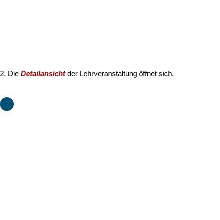
Die hinterlegten Informationen sind in die folgenden Abschnitte
gegliedert:
Überblick
Beschreibung
Termine und Gruppen
Prüfungsinformation