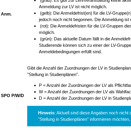
Hinweis
: Aktuell sind diese Angaben noch nicht
"Stellung in Studienplänen" informieren möchten, 
Vortragende
Gibt die Vortragenden und Mitwirkenden der LV an.
betreut von
Gibt die betreuende Organisation der LV an.
LV Kat.
Gibt die Lehrveranstaltungskategorie der LV an.
Lehrveranstaltungstermine einsehen
1. Klicken Sie in der Zeile der Lehrveranstaltung, deren Termine Sie
einsehen möchten, auf den
Link
(Semester) in der Spalte
Zeit/Ort
.