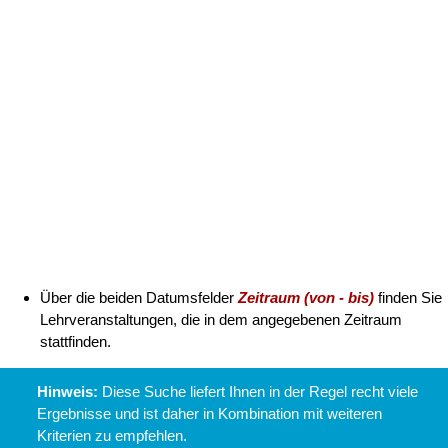
Hinweis:
Diese Suche liefert Ihnen in der Regel recht viele
Ergebnisse und ist daher in Kombination mit weiteren
Kriterien zu empfehlen.
Unter
Terminoptionen
können Sie Lehrveranstaltungen mit
wiederkehrenden Terminen oder wenigstens einem
wiederkehrenden Termin suchen. Wählen Sie dazu das
entsprechende
Optionsfeld
. Darüber hinaus stehen Ihnen
über die Auswahlfelder
am (Wochentag)
und
in der Zeit von -
bis
weitere Möglichkeiten zur Eingrenzung zur Verfügung.
Verwendung der Ergebnisse
Nach der Erläuterung der Spalten in der Ergebnistabelle finden Sie in
diesem Abschnitt Anleitungen zur Einsicht von
Lehrveranstaltungsterminen und -details.
Erläuterung der Spalten in der Ergebnistabelle
Die Ergebnisse Ihrer Suche stellen sich in folgender Tabelle dar: