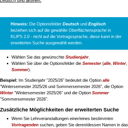
Hinweis:
Die Optionsfelder
Deutsch
und
Englisch
beziehen sich auf die gewählte Oberflächensprache in
KLIPS 2.0 - nicht auf die Vortragssprache, diese kann in der
erweiterten Suche ausgewählt werden.
Wählen Sie das gewünschte
Studienjahr
.
Wählen Sie über die Optionsfelder die
Semester
(
alle
,
Winter
,
Sommer
).
Beispiel:
Im Studienjahr "2025/26" bedeutet die Option
alle
"Wintersemester 2025/26 und Sommersemester 2026", die Option
Winter
"Wintersemester 2025/26" und die Option
Sommer
"Sommersemester 2026".
Zusätzliche Möglichkeiten der erweiterten Suche
Wenn Sie Lehrveranstaltungen einer/eines bestimmten
Vortragenden
suchen, geben Sie deren/dessen Namen in das