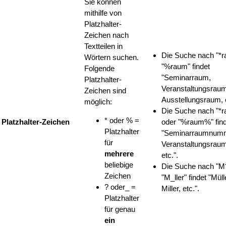
Sie können
mithilfe von
Platzhalter-
Zeichen nach
Textteilen in
Die Suche nach "*r
Wörtern suchen.
"%raum" findet
Folgende
"Seminarraum,
Platzhalter-
Veranstaltungsraum
Zeichen sind
Ausstellungsraum, e
möglich:
Die Suche nach "*
* oder % =
Platzhalter-Zeichen
oder "%raum%" find
Platzhalter
"Seminarraumnumm
für
Veranstaltungsrau
mehrere
etc.".
beliebige
Die Suche nach "M?
Zeichen
"M_ller" findet "Müll
? oder_ =
Miller, etc.".
Platzhalter
für genau
ein