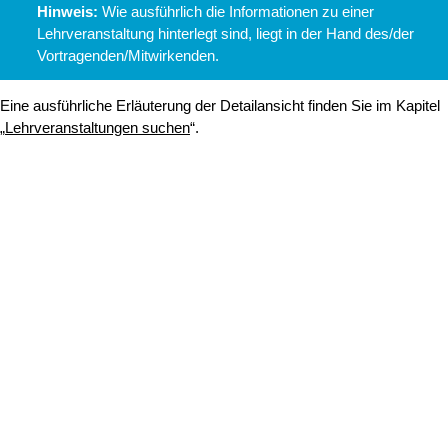
Qualitätslabel der Universität zu Köln
Wir sind Mitglied
Coimbra
EUniWell
German U15
Vielfalt
Total E-Quality Zertifikat
Prädikat Charta der Vielfalt
Diversity Audit
International
HRK-Audit Internationalisierung
Weltoffene Hochschulen
HR Excellence in Research