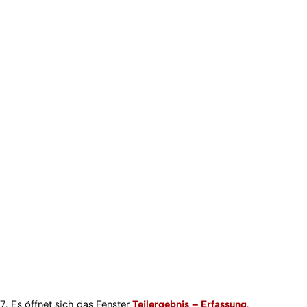
7. Es öffnet sich das Fenster
Teilergebnis – Erfassung
.