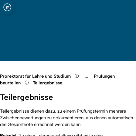
t zu Köln
Open quicklink menu
Suche öffnen
Sprachauswahl öffnen
Menü schließen
Menü öffnen
Prorektorat für Lehre und Studium
...
Prüfungen
Show remaining breadcr
beurteilen
Teilergebnisse
Teilergebnisse
Teilergebnisse dienen dazu, zu einem Prüfungstermin mehrere
Zwischenbewertungen zu dokumentieren, aus denen automatisch
die Gesamtnote errechnet werden kann.
Beispiel:
Zu einer Lehrveranstaltung gibt es je eine