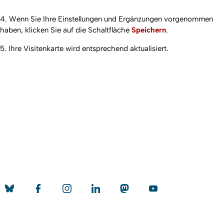
4. Wenn Sie Ihre Einstellungen und Ergänzungen vorgenommen
haben, klicken Sie auf die Schaltfläche
Speichern
.
5. Ihre Visitenkarte wird entsprechend aktualisiert.
Erstellt am: 26. November 2025 zuletzt geändert am: 18. März
Nach
2026
Universität zu Köln
Datenschutz
Barrierefreiheitserklärung
Leichte Sprache
Sitemap
Impressum
Kontakt
Social Media