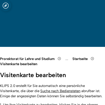
t zu Köln
Open quicklink menu
Suche öffnen
Sprachauswahl öffnen
Menü schließen
Menü öffnen
Prorektorat für Lehre und Studium
...
Startseite
Show remaining breadcr
Visitenkarte bearbeiten
Visitenkarte bearbeiten
KLIPS 2.0 erstellt für Sie automatisch eine persönliche
Visitenkarte, die über die
Suche nach Bediensteten
abrufbar ist.
Einige der angezeigten Daten können Sie selbständig bearbeiten.
1. Um Ihre Visitenkarte zu bearbeiten, klicken Sie in der oberen