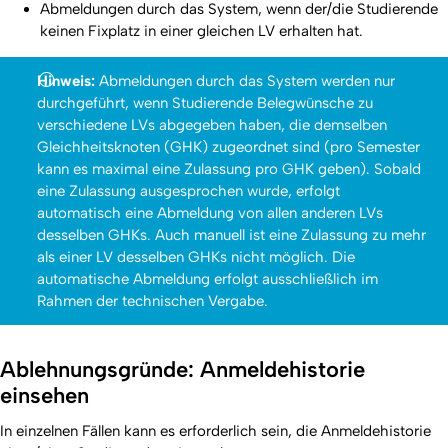
Abmeldungen durch das System, wenn der/die Studierende
keinen Fixplatz in einer gleichen LV erhalten hat.
Hinweis:
Abmeldungen durch das System werden nur
durchgeführt, wenn Studierende Belegwünsche zu
verschiedene LVs abgegeben haben, die demselben
Gleichheitsknoten (GHK) zugeordnet sind (pro Semester
kann es maximal eine Zulassung pro GHK geben). Sobald
eine Zulassung ausgesprochen wurde, erfolgt
automatisch eine Abmeldung von allen anderen LVs
desselben GHKs. Auch manuell ist eine Zulassung zu mehr
als einer LV desselben GHKs nicht möglich. Die
automatische Abmeldung erfolgt ausschließlich im
Rahmen der technischen Vergabe.
Ablehnungsgründe: Anmeldehistorie
einsehen
In einzelnen Fällen kann es erforderlich sein, die Anmeldehistorie