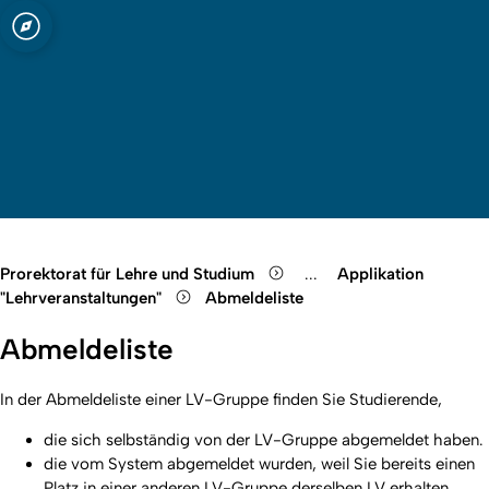
t zu Köln
Open quicklink menu
Suche öffnen
Sprachauswahl öffnen
Menü schließen
Menü öffnen
Prorektorat für Lehre und Studium
...
Applikation
Show remaining breadcr
"Lehrveranstaltungen"
Abmeldeliste
Abmeldeliste
In der Abmeldeliste einer LV-Gruppe finden Sie Studierende,
die sich selbständig von der LV-Gruppe abgemeldet haben.
die vom System abgemeldet wurden, weil Sie bereits einen
Platz in einer anderen LV-Gruppe derselben LV erhalten